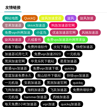
友情链接
网站地图
QuickQ
旋风加速度器
旋风
旋风加速
坚果加速器
tiktok加速器
狗急加速器官网
免费vqn外网加速
小蓝鸟
优途加速器官网
风驰加速器
旋风加速器
八戒看书
免费vps加速器外网苹果版
胜春下载站
免费跨墙软件
次玩下载站
快橙加速器
加速器试用七天
免费vqn加速2023
一元机场
黑洞加速官网
毕竟乐民下载站
星星加速器
酷通npv加速器
免费vqn加速下载
quickq
雷霆加速免费永久
鞍山软件下载站
快喵vpv加速器
一元机场
安易加速器
黑洞加速官网
quickq
飞狗加速器
海鸥加速器
飞跃加速器
免费跨墙软件
一元机场
hammer加速器
西柚加速器
每天免费2小时加速器
vqn加速
quickq加速器